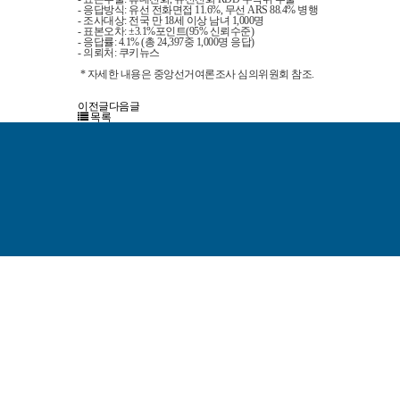
- 응답방식: 유선 전화면접 11.6%, 무선 ARS 88.4% 병행
- 조사대상: 전국 만 18세 이상 남녀 1,000명
- 표본오차: ±3.1%포인트(95% 신뢰수준)
- 응답률: 4.1% (총 24,397중 1,000명 응답)
- 의뢰처: 쿠키뉴스
* 자세한 내용은 중앙선거여론조사 심의위원회 참조.
이전글
다음글
목록