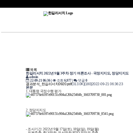
목록
한길리서치 2022년 9월 3주차 정기 여론조사 - 국정지지도, 정당지지도
admin
22-09-21 06:36
|
조회
6,977
|
댓글
0
결과분석_한길리서치0920.pdf
(313.0K)
[180]
2022-09-21 06:36:23
본문
1. 대통령 국정수행 평가
2. 정당지지도
- 조사기간: 2022년 9월 17일(토), 18일(일), 19일(월)
- 표본추출: 휴대전화, 유선전화 RDD 무작위 추출