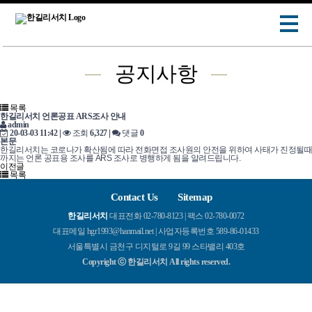
공지사항
목록
한길리서치 언론공표 ARS조사 안내
admin
20-03-03 11:42
|
조회
6,327
|
댓글
0
본문
한길리서치는 코로나가 확산됨에 따라 전화면접 조사원의 안전을 위하여 사태가 진정될때
까지는 언론 공표용 조사를 ARS 조사로 병행하게 됨을 알려드립니다.
이전글
목록
Contact Us
Sitemap
한길리서치
대표전화 02-780-8123 | 팩스 02-780-0072
대표메일 hgr1993@hanmail.net | 사업자등록번호 589-86-01433
서울특별시 금천구 디지털로 9길 99 스타밸리 403호
Copyright ⓒ 한길리서치 All rights reserved.