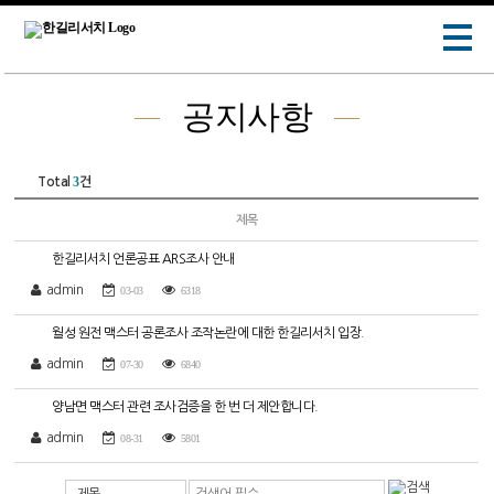
공지사항
3
Total
건
제목
한길리서치 언론공표 ARS조사 안내
admin
03-03
6318
월성 원전 맥스터 공론조사 조작논란에 대한 한길리서치 입장.
admin
07-30
6840
양남면 맥스터 관련 조사검증을 한 번 더 제안합니다.
admin
08-31
5801