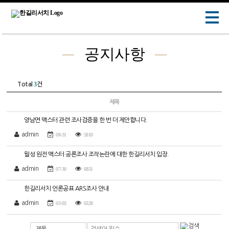
공지사항
3
Total
건
제목
양남면 맥스터 관련 조사검증을 한 번 더 제안합니다.
admin
08-31
5810
월성 원전 맥스터 공론조사 조작논란에 대한 한길리서치 입장.
admin
07-30
6851
한길리서치 언론공표 ARS조사 안내
admin
03-03
6328